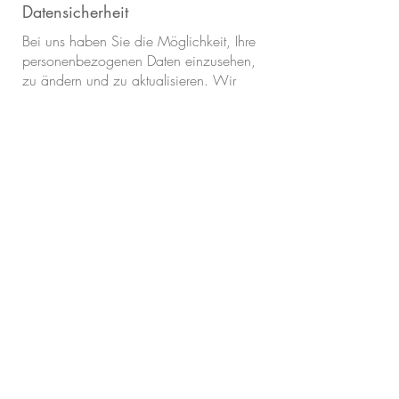
Datensicherheit
Bei uns haben Sie die Möglichkeit, Ihre
personenbezogenen Daten einzusehen,
zu ändern und zu aktualisieren. Wir
legen Wert darauf, dass Sie die
Kontrolle über Ihre Daten behalten und
stehen Ihnen bei Fragen zur
Datenverwendung gerne zur Verfügung.
Datensicherheit
Die Sicherheit Ihrer Daten ist uns ein
besonderes Anliegen. Wir setzen
umfassende Schutzmaßnahmen ein, um
die Sicherheit Ihrer Daten zu
gewährleisten. Dazu gehören unter
anderem Datenverschlüsselung, sichere
Serverstandorte und eine geschützte
Datenübertragung.
Erfahren Sie hier mehr über unsere