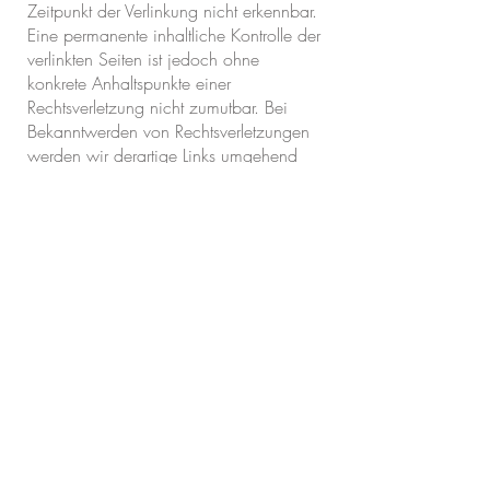
Zeitpunkt der Verlinkung nicht erkennbar.
Eine permanente inhaltliche Kontrolle der
verlinkten Seiten ist jedoch ohne
konkrete Anhaltspunkte einer
Rechtsverletzung nicht zumutbar. Bei
Bekanntwerden von Rechtsverletzungen
werden wir derartige Links umgehend
entfernen.
Urheberrecht
Die durch die Seitenbetreiber erstellten
Inhalte und Werke auf diesen Seiten
unterliegen dem deutschen Urheberrecht.
Die Vervielfältigung, Bearbeitung,
Verbreitung und jede Art der Verwertung
außerhalb der Grenzen des
Urheberrechtes bedürfen der schriftlichen
Zustimmung des jeweiligen Autors bzw.
Erstellers. Downloads und Kopien dieser
Seite sind nur für den privaten, nicht
kommerziellen Gebrauch gestattet.