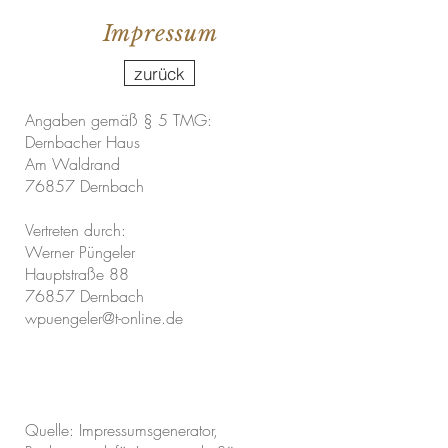
Impressum
zurück
Angaben gemäß § 5 TMG:
Dernbacher Haus
Am Waldrand
76857 Dernbach
Vertreten durch:
Werner Püngeler
Hauptstraße 88
76857 Dernbach
wpuengeler@t-online.de
Tel. 0 63
45 959 68 68
wpuengeler@t-
online.de
Quelle: Impressumsgenerator,